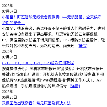
2025年
07月07日
小暑至！盯逗智能无线云台摄像机F7—无惧酷暑，全天候守
护你的安全！
小暑至，热浪来袭，高温多雨不仅考验着人们的耐受力，也对
安防监控设备提出了更高要求。盯逗智能无线云台摄像机
F7，高强度防水防尘不惧风雨侵袭，IP65级防水防尘设计，轻
松应对各种恶劣天气，无路时晴天、雨天还...
[详情]
2025年
07月04日
C2T、C6T、C8T、C21、C23首次使用教程
按键操作 开机：关机状态短按开关键 关机：开机状态长按开
关键3秒 恢复出厂设置：开机状态长按复位键3秒 设备说明 摄
像机有“AP热点连接”和“WiFi远程连接”两种工作方式 1、AP
热点连接：手机连接摄像机的热点信号...
[详情]
2025年
06月25日
录像回放出现杂音？常见原因及解决方法