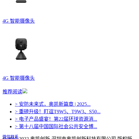
4G 智能摄像头
4G 智能摄像头
推荐阅读
> 安防未来式，奥凯新篇章 | 2025...
> 重磅升级！盯逗T9W5、T9W3、S50...
> 电子产品盛宴！第22届环球资源消...
> 第十八届中国国际社会公共安全博...
微信联系
© 2015-2022 奥凯创新-深圳市奥凯创新科技有限公司 版权所